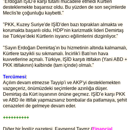
"Erdoğan IŞİD'e karşı tutarlı mücadele etmedi Kürtleri
desteklemekte başarısız oldu. Bu yüzden de son seçimlerde
Meclis'te çoğunluğu kaybetti."
"PKK, Kuzey Suriye'de IŞİD'den bazı toprakları almakta ve
korumakta başarılı oldu. HDP'nin karizmatik lideri Demirtaş
ise Türkiye'deki Kürtlerin isyancı eğilimlerini dizginliyor."
"Sayın Erdoğan Demirtaş'ın bu hizmetinin altında kalmamalı,
Kürtlere tazyikli su sıkmamalı. İncirlik'i Batı'nın hava
kuvvetlerine açmalı. Türkiye, IŞİD karşıtı ittifakın (Yani ABD +
PKK ittifakının) kalbinde (tam içinde) olmalı."
Tercümesi
:
Açılım devam etmezse Tayyip'i ve AKP'yi desteklemekten
vazgeçeriz, önümüzdeki seçimlerde azınlığa düşer.
Demirtaş da Kürt isyanının önüne geçmez. IŞİD'e karşı PKK
ve ABD ile ittifak yapmazsanız bombalar da patlamaya, şehit
cenazeleri de gelmeye devam eder.
++++++++++
Diğer bir İngiliz gazetesi, Faynenşıl Taymz (
Financial